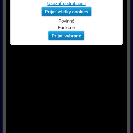
Ukázať podrobnosti
Prijať všetky cookies
Povinné
Naša
Funkčné
webová
Môžeme
Prijať vybrané
stránka
ukladať
ukladá
údaje
údaje
na
na
vašom
vašom
zariadení
zariadení
(súbory
(súbory
cookie
cookie
a
a
úložiská
úložiská
prehliadača),
prehliadača)
aby
na
sme
identifikáciu
mohli
vašej
poskytovať
relácie
doplnkové