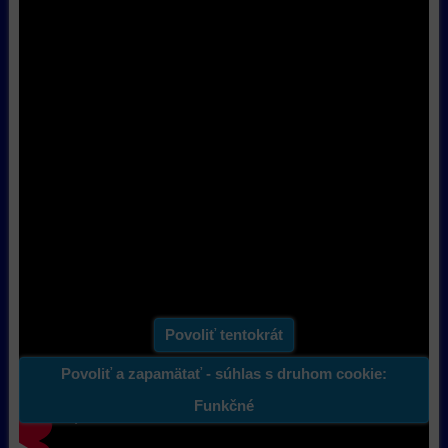
a
funkcie,
dosiahnutie
ktoré
základnej
zlepšujú
funkčnosti
váš
platformy,
zážitok
zážitku
z
z
prehliadania,
prehliadania
ukladať
a
niektoré
zabezpečenia.
z
Videá Youtube sú blokované Voľbami
vašich
preferencií
súkromia
bez
toho,
Prajete si načítať Youtube video?
aby
Povoliť tentokrát
ste
mali
Povoliť a zapamätať - súhlas s druhom cookie:
používateľský
Funkčné
účet
alebo
Otvoriť video v novom okne